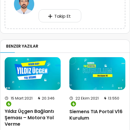
Takip Et
BENZER YAZILAR
15 Mart 2021
20.346
22 Ekim 2021
13.550
Yıldız Üçgen Bağlantı
Siemens TIA Portal V16
Şeması – Motora Yol
Kurulum
Verme