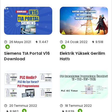
26 Mayıs 2021
11.447
24 Ocak 2022
9.518
Siemens TIA Portal V16
Elektrik Yüksek Gerilim
Download
Hattı
20 Temmuz 2022
18 Temmuz 2022
8.962
8.639