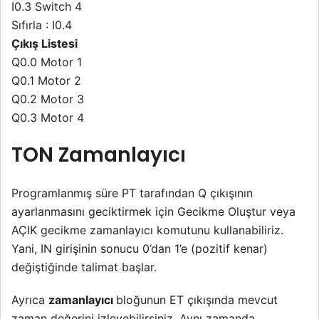
I0.3 Switch 4
Sıfırla : I0.4
Çıkış Listesi
Q0.0 Motor 1
Q0.1 Motor 2
Q0.2 Motor 3
Q0.3 Motor 4
TON Zamanlayıcı
Programlanmış süre PT tarafından Q çıkışının
ayarlanmasını geciktirmek için Gecikme Oluştur veya
AÇIK gecikme zamanlayıcı komutunu kullanabiliriz.
Yani, IN girişinin sonucu 0’dan 1’e (pozitif kenar)
değiştiğinde talimat başlar.
Ayrıca
zamanlayıcı
bloğunun ET çıkışında mevcut
zaman değerini izleyebilirsiniz. Aynı zamanda