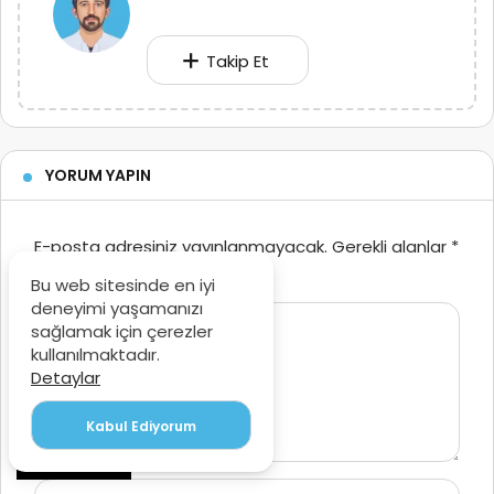
Takip Et
YORUM YAPIN
E-posta adresiniz yayınlanmayacak.
Gerekli alanlar
*
ile işaretlenmişlerdir
Bu web sitesinde en iyi
deneyimi yaşamanızı
Yorumunuz
*
sağlamak için çerezler
kullanılmaktadır.
Detaylar
Kabul Ediyorum
PAYLAŞ